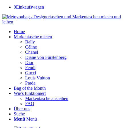
0
Einkaufswagen
Home
Markentasche mieten
Bally
Céline
Chanel
Diane von Fürstenberg
Dior
Fendi
Gucci
Louis Vuitton
Prada
Bag of the Month
Wie’s funktioniert
Markentasche ausleihen
FAQ
Über uns
Suche
Menü
Menü