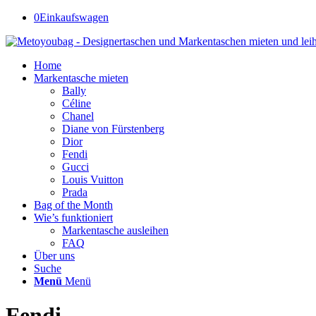
0
Einkaufswagen
Home
Markentasche mieten
Bally
Céline
Chanel
Diane von Fürstenberg
Dior
Fendi
Gucci
Louis Vuitton
Prada
Bag of the Month
Wie’s funktioniert
Markentasche ausleihen
FAQ
Über uns
Suche
Menü
Menü
Fendi