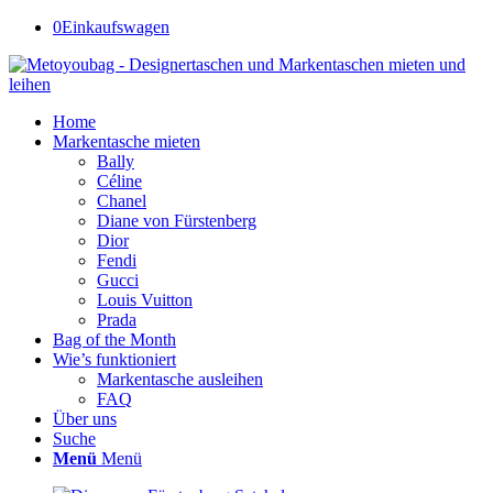
0
Einkaufswagen
Home
Markentasche mieten
Bally
Céline
Chanel
Diane von Fürstenberg
Dior
Fendi
Gucci
Louis Vuitton
Prada
Bag of the Month
Wie’s funktioniert
Markentasche ausleihen
FAQ
Über uns
Suche
Menü
Menü