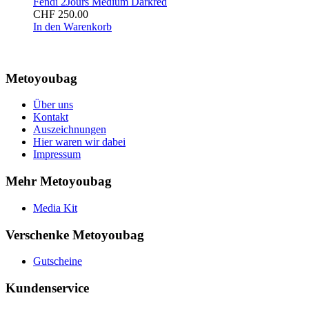
Fendi 2Jours Medium Darkred
CHF
250.00
In den Warenkorb
Metoyoubag
Über uns
Kontakt
Auszeichnungen
Hier waren wir dabei
Impressum
Mehr Metoyoubag
Media Kit
Verschenke Metoyoubag
Gutscheine
Kundenservice