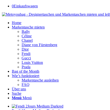
0
Einkaufswagen
Home
Markentasche mieten
Bally
Céline
Chanel
Diane von Fürstenberg
Dior
Fendi
Gucci
Louis Vuitton
Prada
Bag of the Month
Wie’s funktioniert
Markentasche ausleihen
FAQ
Über uns
Suche
Menü
Menü