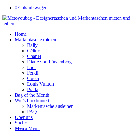
0
Einkaufswagen
Home
Markentasche mieten
Bally
Céline
Chanel
Diane von Fürstenberg
Dior
Fendi
Gucci
Louis Vuitton
Prada
Bag of the Month
Wie’s funktioniert
Markentasche ausleihen
FAQ
Über uns
Suche
Menü
Menü