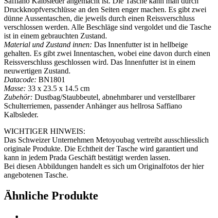
Saffiano Kalbsleder angemacht ist. Die Tasche kann man durch
Druckknopfverschlüsse an den Seiten enger machen. Es gibt zwei
dünne Aussentaschen, die jeweils durch einen Reissverschluss
verschlossen werden. Alle Beschläge sind vergoldet und die Tasche
ist in einem gebrauchten Zustand.
Material und Zustand innen:
Das Innenfutter ist in hellbeige
gehalten. Es gibt zwei Innentaschen, wobei eine davon durch einen
Reissverschluss geschlossen wird. Das Innenfutter ist in einem
neuwertigen Zustand.
Datacode:
BN1801
Masse:
33 x 23.5 x 14.5 cm
Zubehör:
Dustbag/Staubbeutel, abnehmbarer und verstellbarer
Schulterriemen, passender Anhänger aus hellrosa Saffiano
Kalbsleder.
WICHTIGER HINWEIS:
Das Schweizer Unternehmen Metoyoubag vertreibt ausschliesslich
originale Produkte. Die Echtheit der Tasche wird garantiert und
kann in jedem Prada Geschäft bestätigt werden lassen.
Bei diesen Abbildungen handelt es sich um Originalfotos der hier
angebotenen Tasche.
Ähnliche Produkte