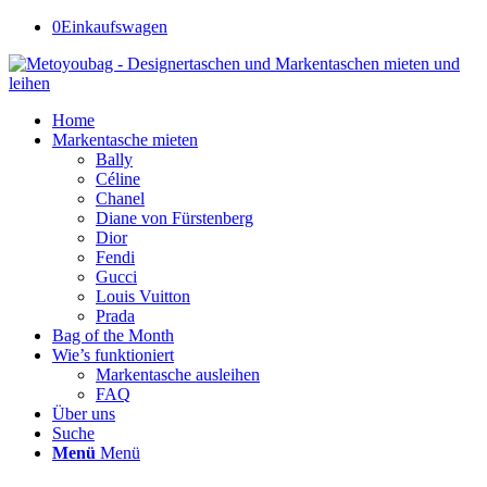
0
Einkaufswagen
Home
Markentasche mieten
Bally
Céline
Chanel
Diane von Fürstenberg
Dior
Fendi
Gucci
Louis Vuitton
Prada
Bag of the Month
Wie’s funktioniert
Markentasche ausleihen
FAQ
Über uns
Suche
Menü
Menü