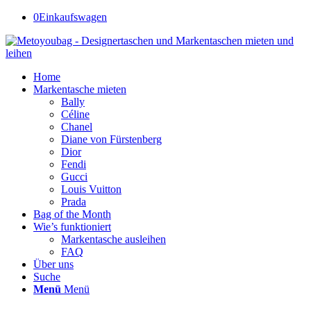
0
Einkaufswagen
Home
Markentasche mieten
Bally
Céline
Chanel
Diane von Fürstenberg
Dior
Fendi
Gucci
Louis Vuitton
Prada
Bag of the Month
Wie’s funktioniert
Markentasche ausleihen
FAQ
Über uns
Suche
Menü
Menü